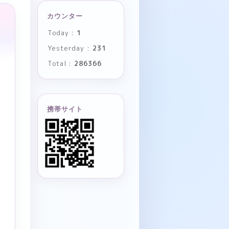
カウンター
Today :
1
Yesterday :
231
Total :
286366
携帯サイト