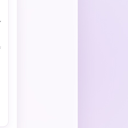
札
下
開