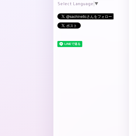
Select Language
▼