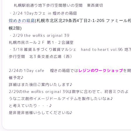
札幌駅前通り地下歩行空間憩いの空間 東西貸切
・2/24 1Dayカフェ in 煌めきの箱庭
煌めきの箱庭
(札幌市北区北29条西4丁目2-1-205 ファミール
幌2階)
・2/29 the woRks original 39
札幌市民ホール２Ｆ 第１･２会議室
・3/18 雑貨＆手づくり雑貨マルシェ hand to heart vol.96 地
歩行空間 北３条交差点広場（西）
2/24の１Day cafe 煌きの箱庭では
レジンのワークショップ
を
催予定♪
詳細はまた後日ご案内いたします♪
2/29のthe woRks original 39は数字に合わせて、初音ミクのよ
うな二次創作イメージドールアイテムを製作したいなぁ♪
と考えていたり・・・♪
是非是非皆様いらしてくださいね♪