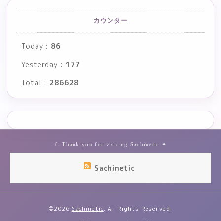
カウンター
Today :
86
Yesterday :
177
Total :
286628
Sachinetic
©2026
Sachinetic
. All Rights Reserved.